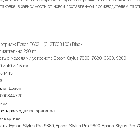
упаковке, в зависимости от новой поставленной производителем парт
ртридж Epson T6031 (C13T603100) Black
лизительно 220 ml
ть с моделями устройств Epson: Stylus 7800, 7880, 9800, 9880
0 × 40 × 15 см
864443
й
ели:
Epson
000344720
ния
сть расходника:
оригинал
андартная
сть:
Epson Stylus Pro 9880,Epson Stylus Pro 9800,Epson Stylus Pro 