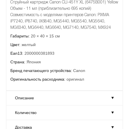
Струйный картридж Canon CLI-451Y XL (6475B001) Yellow
Объем - 11 мл (приблизительно 695 копий)
Совместимость с моделями принтеров Canon: PIXMA
iP7240, iP8740, iX6840, MG5440, MG5540, MG5640,
MG6340, MG6440, MG6640, MG7140, MG7540, MX924
Габариты:
20 × 40 × 15 см
Цвет:
желтый
Ean13:
2000000381893
Страна:
Япония
Бренд печатающего устройства:
Canon
Оригинальность расходника:
оригинал
Описание
Количество
Струйный картридж Canon CLI-451Y XL (6475B001) Yellow
Объем - 11 мл (приблизительно 695 копий)
Доставка
Совместимость с моделями принтеров Canon: PIXMA