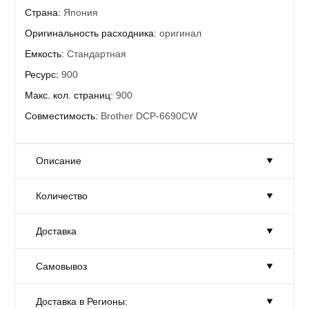
Страна:
Япония
Оригинальность расходника:
оригинал
Емкость:
Стандартная
Ресурс:
900
Макс. кол. страниц:
900
Совместимость:
Brother DCP-6690CW
Описание
Количество
Струйный картридж BROTHER LC1100HYBK Black
Ресурс приблизительно 900 копий формата А4
Доставка
Совместимость с моделями принтеров Brother: DCP-
Количество:
Достаточно
6690CW
Товар на складе в достаточном количестве.
Габариты:
20 × 40 × 15 см
Самовывоз
Доставка:
На завтра
Gtin:
4977766659819
Москве и области
Доставка в Регионы:
Самовывоз:
Сегодня
Цвет:
черный
С 10-00 до 19-00.