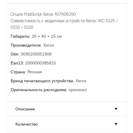
Опция PostScript Xerox 497K08290
Совместимость с моделями устройств Xerox: WC 5325 /
5330 / 5335
Габариты:
20 × 40 × 15 см
Производители:
Xerox
Gtin:
0095205851908
Ean13:
2000000385815
Страна:
Япония
Бренд печатающего устройства:
Xerox
Оригинальность расходника:
оригинал
Описание
Количество
Опция PostScript Xerox 497K08290
Совместимость с моделями устройств Xerox: WC 5325 /