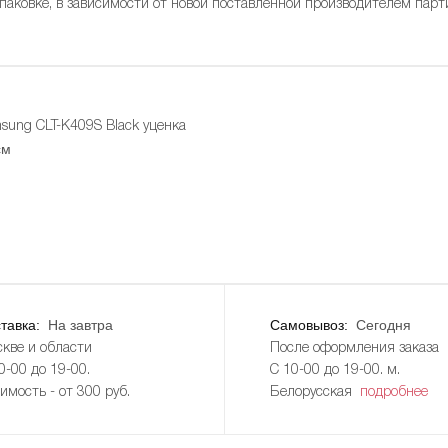
упаковке, в зависимости от новой поставленной производителем парт
ung CLT-K409S Black уценка
см
тавка:
На завтра
Самовывоз:
Сегодня
кве и области
После оформления заказа
0-00 до 19-00.
С 10-00 до 19-00. м.
имость - от 300 руб.
Белорусская
подробнее