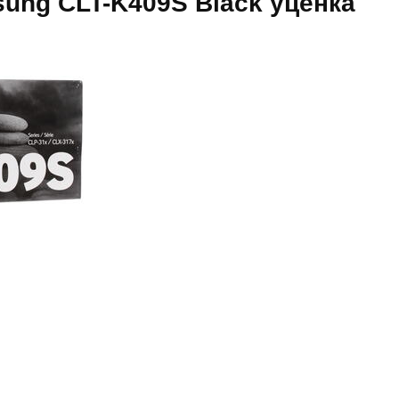
ung CLT-K409S Black уценка