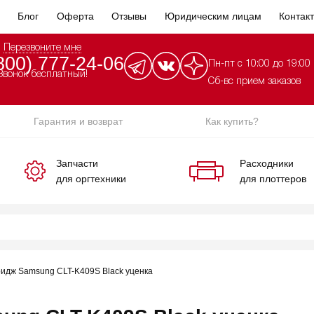
Блог
Оферта
Отзывы
Юридическим лицам
Контак
Перезвоните мне
800) 777-24-06
Пн-пт с 10:00 до 19:00
Звонок бесплатный!
Сб-вс прием заказов
Гарантия и возврат
Как купить?
Запчасти
Расходники
для оргтехники
для плоттеров
идж Samsung CLT-K409S Black уценка