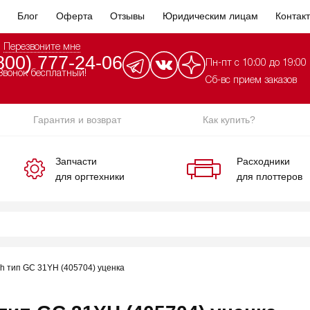
Блог
Оферта
Отзывы
Юридическим лицам
Контак
Перезвоните мне
800) 777-24-06
Пн-пт с 10:00 до 19:00
Звонок бесплатный!
Сб-вс прием заказов
Гарантия и возврат
Как купить?
Запчасти
Расходники
для оргтехники
для плоттеров
h тип GC 31YH (405704) уценка