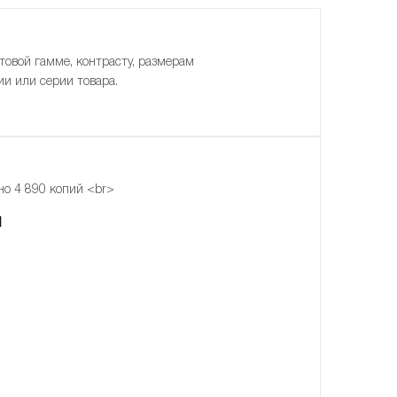
товой гамме, контрасту, размерам
ии или серии товара.
но 4 890 копий <br>
N