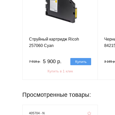
Струйный картридж Ricoh
Черн
257060 Cyan
84215
5 900 р.
Купить
7 918 р.
3 165 р
Купить в 1 клик
Просмотренные товары:
405704 - N