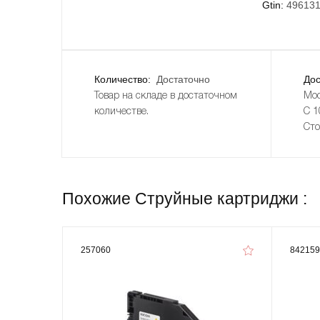
Gtin:
49613
Количество:
Достаточно
Дос
Товар на складе в достаточном
Мос
количестве.
С 1
Сто
Похожие Струйные картриджи :
257060
842159