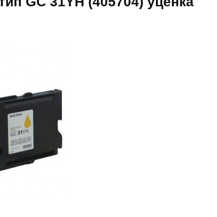
тип GC 31YH (405704) уценка