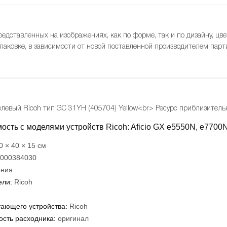
редставленных на изображениях, как по форме, так и по дизайну, цве
упаковке, в зависимости от новой поставленной производителем парт
левый Ricoh тип GC 31YH (405704) Yellow<br> Ресурс приблизитель
сть с моделями устройств Ricoh: Aficio GX e5550N, e7700
0 × 40 × 15 см
000384030
ния
ели:
Ricoh
тающего устройства:
Ricoh
сть расходника:
оригинал