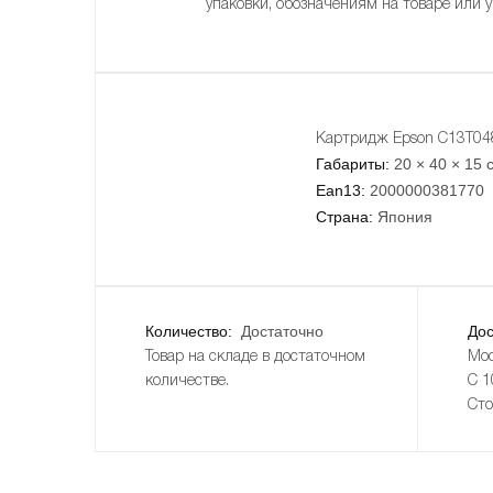
упаковки, обозначениям на товаре или 
Картридж Epson C13T04
Габариты:
20 × 40 × 15 
Ean13:
2000000381770
Страна:
Япония
Количество:
Достаточно
Дос
Товар на складе в достаточном
Мос
количестве.
С 1
Сто