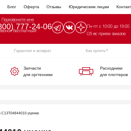
Блог
Оферта
Отзывы
Юридическим лицам
Контак
Перезвоните мне
800) 777-24-06
Пн-пт с 10:00 до 19:00
Звонок бесплатный!
Сб-вс прием заказов
Гарантия и возврат
Как купить?
Запчасти
Расходники
для оргтехники
для плоттеров
n C13T04844010 уценка