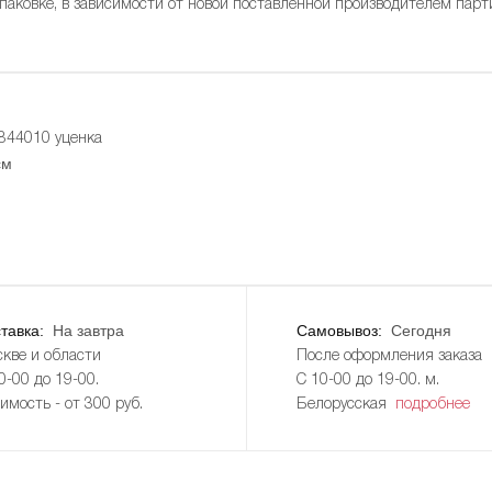
упаковке, в зависимости от новой поставленной производителем парт
844010 уценка
см
тавка:
На завтра
Самовывоз:
Сегодня
кве и области
После оформления заказа
0-00 до 19-00.
С 10-00 до 19-00. м.
имость - от 300 руб.
Белорусская
подробнее