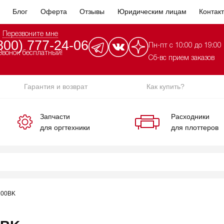
Блог
Оферта
Отзывы
Юридическим лицам
Контак
Перезвоните мне
800) 777-24-06
Пн-пт с 10:00 до 19:00
Звонок бесплатный!
Сб-вс прием заказов
Гарантия и возврат
Как купить?
Запчасти
Расходники
для оргтехники
для плоттеров
100BK