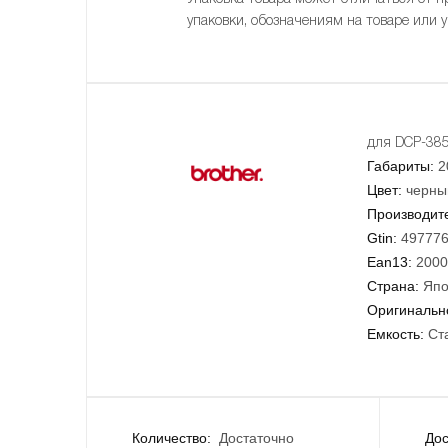
упаковки, обозначениям на товаре или 
для DCP-38
Габариты:
2
Цвет:
черны
Производит
Gtin:
49777
Ean13:
2000
Страна:
Япо
Оригинально
Емкость:
Ст
Количество:
Достаточно
Дос