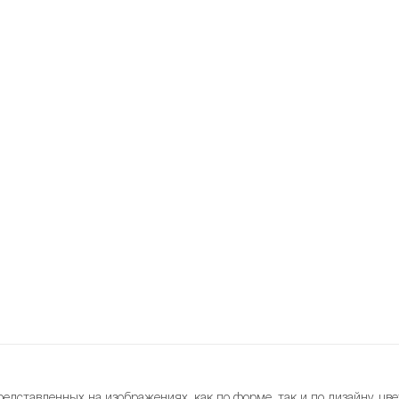
редставленных на изображениях, как по форме, так и по дизайну, цве