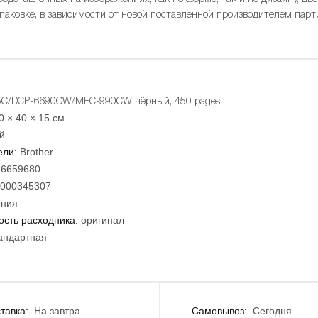
упаковке, в зависимости от новой поставленной производителем парт
5C/DCP-6690CW/MFC-990CW чёрный, 450 pages
0 × 40 × 15 см
й
ели:
Brother
66659680
000345307
ния
сть расходника:
оригинал
андартная
тавка:
На завтра
Самовывоз:
Сегодня