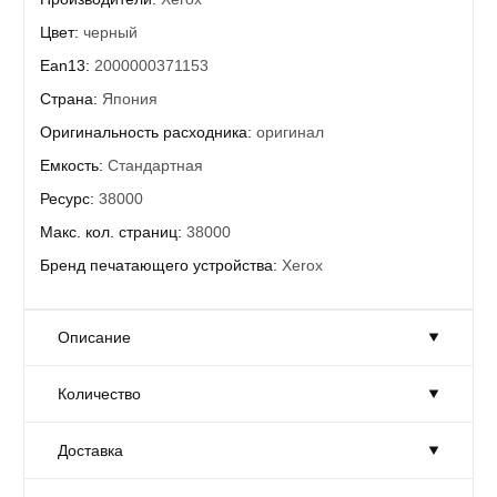
Цвет:
черный
Ean13:
2000000371153
Страна:
Япония
Оригинальность расходника:
оригинал
Емкость:
Стандартная
Ресурс:
38000
Макс. кол. страниц:
38000
Бренд печатающего устройства:
Xerox
Описание
Количество
Фотобарабан Xerox 013R00624
Ресурс приблизительно 38000 копий
Доставка
Совместимость с моделями устройств XEROX: WorkCentre
Количество:
Достаточно
7228/7235/7245/7328/7335/7345
Товар на складе в достаточном количестве.