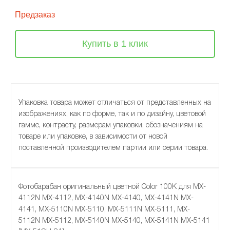
Предзаказ
Купить в 1 клик
Упаковка товара может отличаться от представленных на
изображениях, как по форме, так и по дизайну, цветовой
гамме, контрасту, размерам упаковки, обозначениям на
товаре или упаковке, в зависимости от новой
поставленной производителем партии или серии товара.
Фотобарабан оригинальный цветной Color 100К для MX-
4112N MX-4112, MX-4140N MX-4140, MX-4141N MX-
4141, MX-5110N MX-5110, MX-5111N MX-5111, MX-
5112N MX-5112, MX-5140N MX-5140, MX-5141N MX-5141