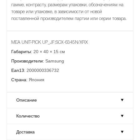
гамме, контрасту, размерам упаковки, обозначениям на
товаре или упаковке, в зависимости от новой
поставленной производителем партии или серии товара.
MEA UNIT-PICK UP_JF;SCX-6345N/XRX
Габариты:
20 × 40 × 15 см
Производители:
Samsung
Ean13:
2000000336732
Страна:
Япония
Описание
Количество
MEA UNIT-PICK UP_JF;SCX-6345N/XRX
Габариты:
20 × 40 × 15 см
Доставка
Количество:
Достаточно
Производители:
Samsung