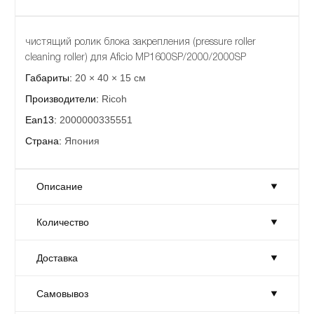
чистящий ролик блока закрепления (pressure roller
cleaning roller) для Aficio MP1600SP/2000/2000SP
Габариты:
20 × 40 × 15 см
Производители:
Ricoh
Ean13:
2000000335551
Страна:
Япония
Описание
Количество
чистящий ролик блока закрепления (pressure roller
cleaning roller) для Aficio MP1600SP/2000/2000SP
Доставка
Габариты:
20 × 40 × 15 см
Количество:
Достаточно
Производители:
Ricoh
Товар на складе в достаточном количестве.
Самовывоз
Доставка:
На завтра
Ean13:
2000000335551