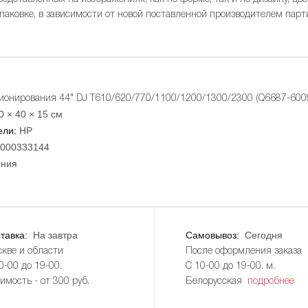
упаковке, в зависимости от новой поставленной производителем парт
ионирования 44" DJ T610/620/770/1100/1200/1300/2300 (Q6687-60
0 × 40 × 15 см
ели:
HP
000333144
ния
тавка:
На завтра
Самовывоз:
Сегодня
кве и области
После оформления заказа
0-00 до 19-00.
С 10-00 до 19-00. м.
имость - от 300 руб.
Белорусская
подробнее