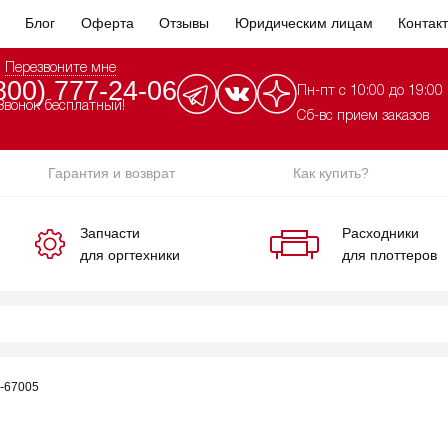
Блог
Оферта
Отзывы
Юридическим лицам
Контак
Перезвоните мне
800) 777-24-06
Пн-пт с 10:00 до 19:00
Звонок бесплатный!
Сб-вс прием заказов
Гарантия и возврат
Как купить?
Запчасти
Расходники
для оргтехники
для плоттеров
-67005