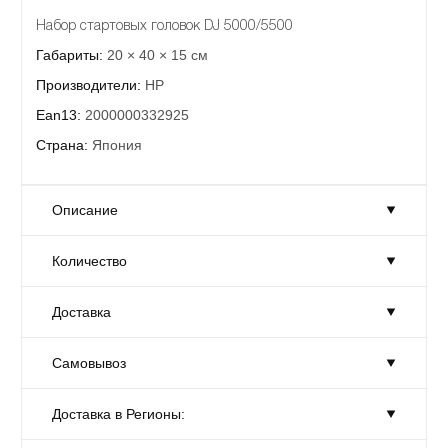
Набор стартовых головок DJ 5000/5500
Габариты:
20 × 40 × 15 см
Производители:
HP
Ean13:
2000000332925
Страна:
Япония
Описание
Количество
Набор стартовых головок DJ 5000/5500
Габариты:
20 × 40 × 15 см
Доставка
Количество:
Достаточно
Производители:
HP
Товар на складе в достаточном количестве.
Ean13:
2000000332925
Самовывоз
Доставка:
На завтра
Страна:
Япония
Москве и области
Доставка в Регионы:
Самовывоз:
Сегодня
С 10-00 до 19-00.
Стоимость - от 300 руб.