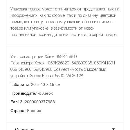
Упаковка товара может отличаться от представленных на
изображениях, как по форме, так и по дизайну, цветовой
гамме, контрасту, размерам упаковки, обозначениям на
товаре или упаковке, в зависимости от новой
поставленной производителем партии или серии товара.
Узел регистрации Xerox 059K45960
Партномера Xerox - 059K26820, 642S00985, 059K41891,
059K45960, 59K45960 Совместимость с моделями
устройств Xerox: Phaser 5500, WCP 128
Габариты:
20 × 40 × 15 см
Производители:
Xerox
Ean13:
2000000377988
Страна:
Япония
Описание