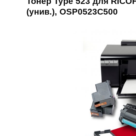
Тонер Type 523 для RICOH 
(унив.), OSP0523C500