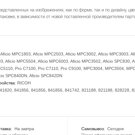
редставленных на изображениях, как по форме, так и по дизайну, цве
упаковке, в зависимости от новой поставленной производителем парт
Aficio MPC1803, Aficio MPC2503, Aficio MPC3002, Aficio MPC3003, Afi
, Aficio MPC5504, Aficio MPC6003, Aficio MPC3502, Aficio SPC830, Af
 C5110, Pro C7100, Pro C7110, Pro C9100, MPC3004, MPC3504, MP
cio SPС840DN, Aficio SPС842DN
ройства:
RICOH
41820, 841856, 841856, 841856, 841742, 821188, 821188, 828228, 8
тавка:
На завтра
Самовывоз:
Сегодня