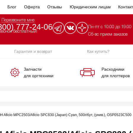
Блог
Оферта
Отзывы
Юридическим лицам
Контак
Перезвоните мне
800) 777-24-06
Пн-пт с 10:00 до 19:00
Звонок бесплатный!
Сб-вс прием заказов
Гарантия и возврат
Как купить?
Запчасти
Расходники
для оргтехники
для плоттеров
H Aficio MPC2503/Aficio SPC830 (Japan) Cyan, 500г/бут, (унив.), OSP0523C500