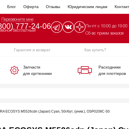
Блог
Оферта
Отзывы
Юридическим лицам
Контак
Перезвоните мне
800) 777-24-06
Пн-пт с 10:00 до 19:00
Звонок бесплатный!
Сб-вс прием заказов
Гарантия и возврат
Как купить?
Запчасти
Расходники
для оргтехники
для плоттеров
A ECOSYS M5526cdn (Japan) Cyan, 50г/бут, (унив.), OSP0208C-50