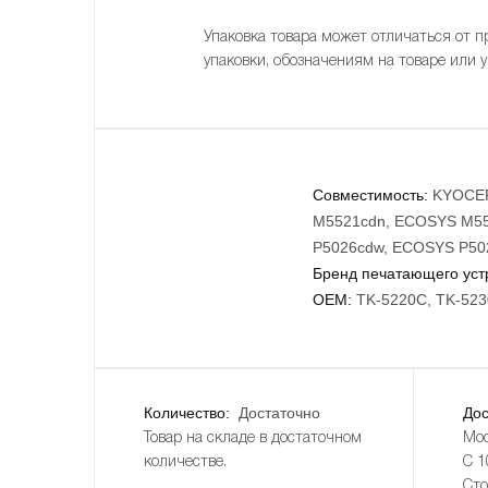
Упаковка товара может отличаться от п
упаковки, обозначениям на товаре или 
Совместимость:
KYOCER
M5521cdn, ECOSYS M55
P5026cdw, ECOSYS P50
Бренд печатающего уст
OEM:
TK-5220C, TK-523
Количество:
Достаточно
Дос
Товар на складе в достаточном
Мос
количестве.
С 1
Сто