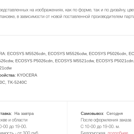
редставленных на изображениях, как по форме, так и по дизайну, цве
упаковке, в зависимости от новой поставленной производителем парт
A: ECOSYS M5526cdn, ECOSYS M5526cdw, ECOSYS P5026cdn, E
26cdw, ECOSYS P5026cdn, ECOSYS M5521cdw, ECOSYS P5021cdn
21cdw
ройства:
KYOCERA
0C, TK-5240C
тавка:
На завтра
Самовывоз:
Сегодня
кве и области
После оформления заказа
0-00 до 19-00.
С 10-00 до 19-00. м.
имость - от 300 руб.
Белорусская
подробнее