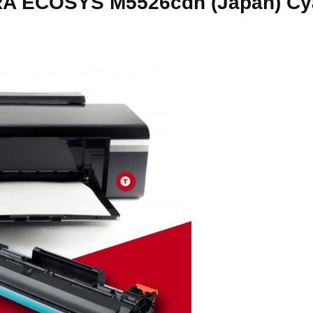
 ECOSYS M5526cdn (Japan) Cyan,