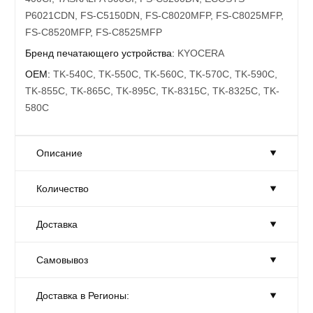
P6021CDN, FS-C5150DN, FS-C8020MFP, FS-C8025MFP,
FS-C8520MFP, FS-C8525MFP
Бренд печатающего устройства:
KYOCERA
OEM:
TK-540C, TK-550C, TK-560C, TK-570C, TK-590C,
TK-855C, TK-865C, TK-895C, TK-8315C, TK-8325C, TK-
580C
Описание
Количество
Совместимость:
KYOCERA: ECOSYS P6030CDN, FS-
C5300DN, FS-5350DN, TASKALFA 250CI, TASKALFA
Доставка
300CI, ECOSYS M6026CIDN, ECOSYS M6526CDN,
Количество:
Достаточно
ECOSYS M6526CIDN, ECOSYS P6026CDN, FS-
Товар на складе в достаточном количестве.
Самовывоз
C2026MFP, FS-C2126MFP, FS-C2126MFP+, FS-
Доставка:
На завтра
C2526MFP, FS-C2626MFP, FS-C5250DN, FS-C8520MFP,
Москве и области
FS-C8525MFP, TASKALFA 205C, TASKALFA 255C,
Доставка в Регионы:
Самовывоз:
Сегодня
С 10-00 до 19-00.
TASKALFA 2551CI, TASKALFA 2550CI, ECOSYS