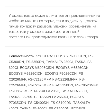
Упаковка товара может отличаться от представленных на
изображениях, как по форме, так и по дизайну, цветовой
гамме, контрасту, размерам упаковки, обозначениям на
товаре или упаковке, в зависимости от новой
поставленной производителем партии или серии товара.
Совместимость:
KYOCERA: ECOSYS P6030CDN, FS-
C5300DN, FS-5350DN, TASKALFA 250CI, TASKALFA
300CI, ECOSYS M6026CIDN, ECOSYS M6526CDN,
ECOSYS M6526CIDN, ECOSYS P6026CDN, FS-
C2026MFP, FS-C2126MFP, FS-C2126MFP+, FS-
C2526MFP, FS-C2626MFP, FS-C5250DN, FS-C8520MFP,
FS-C8525MFP, TASKALFA 205C, TASKALFA 255C,
TASKALFA 2551CI, TASKALFA 2550CI, ECOSYS
P7035CDN, FS-C5400DN, FS-C5100DN, TASKALFA
400CI, TASKALFA 500CI, FS-C5200DN, ECOSYS