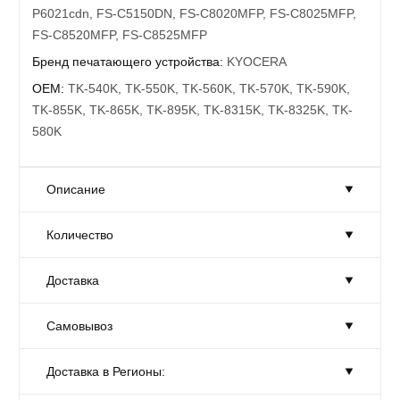
P6021cdn, FS-C5150DN, FS-C8020MFP, FS-C8025MFP,
FS-C8520MFP, FS-C8525MFP
Бренд печатающего устройства:
KYOCERA
OEM:
TK-540K, TK-550K, TK-560K, TK-570K, TK-590K,
TK-855K, TK-865K, TK-895K, TK-8315K, TK-8325K, TK-
580K
Описание
Количество
Совместимость:
KYOCERA: ECOSYS P6030cdn, FS-
C5300DN, FS-5350DN, TASKalfa 250ci, TASKalfa 300ci,
Доставка
ECOSYS M6026cidn, ECOSYS M6526cdn, ECOSYS
Количество:
Достаточно
M6526cidn, ECOSYS P6026cdn, FS-C2026MFP, FS-
Товар на складе в достаточном количестве.
Самовывоз
C2126MFP, FS-C2126MFP+, FS-C2526MFP, FS-
Доставка:
На завтра
C2626MFP, FS-C5250DN, FS-C8520MFP, FS-C8525MFP,
Москве и области
TASKalfa 205c, TASKalfa 255c, TASKalfa 2551ci, TASKalfa
Доставка в Регионы:
Самовывоз:
Сегодня
С 10-00 до 19-00.
2550ci, ECOSYS P7035cdn, FS-C5400DN, FS-C5100DN,
Стоимость - от 300 руб.