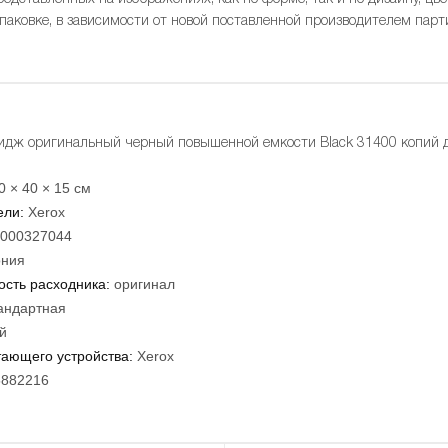
упаковке, в зависимости от новой поставленной производителем парт
идж оригинальный черный повышенной емкости Black 31400 копий дл
0 × 40 × 15 см
ели:
Xerox
000327044
ния
сть расходника:
оригинал
андартная
й
тающего устройства:
Xerox
5882216