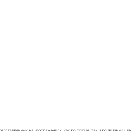
редставленных на изображениях, как по форме, так и по дизайну, цве