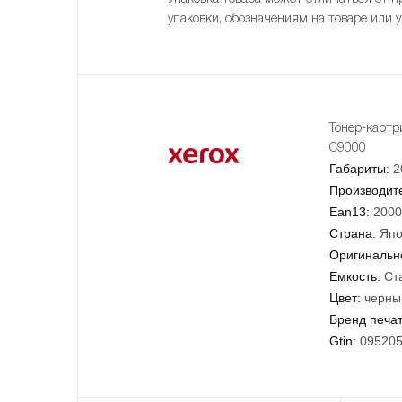
упаковки, обозначениям на товаре или 
Тонер-картр
C9000
Габариты:
2
Производит
Ean13:
2000
Страна:
Япо
Оригинально
Емкость:
Ст
Цвет:
черны
Бренд печа
Gtin:
09520