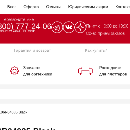
Блог
Оферта
Отзывы
Юридическим лицам
Контак
Перезвоните мне
800) 777-24-06
Пн-пт с 10:00 до 19:00
Звонок бесплатный!
Сб-вс прием заказов
Гарантия и возврат
Как купить?
Запчасти
Расходники
для оргтехники
для плоттеров
106R04085 Black