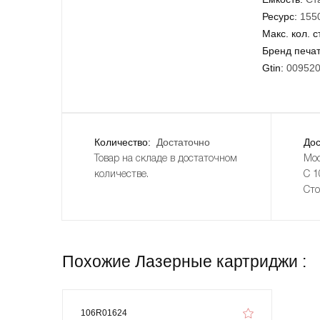
Ресурс:
155
Макс. кол. с
Бренд печа
Gtin:
00952
Количество:
Достаточно
Дос
Товар на складе в достаточном
Мос
количестве.
С 1
Сто
Похожие Лазерные картриджи :
106R01624