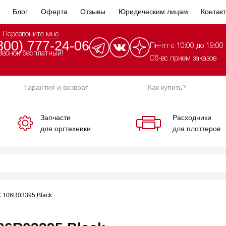
Блог
Оферта
Отзывы
Юридическим лицам
Контак
Перезвоните мне
800) 777-24-06
Пн-пт с 10:00 до 19:00
Звонок бесплатный!
Сб-вс прием заказов
Гарантия и возврат
Как купить?
Запчасти
Расходники
для оргтехники
для плоттеров
 106R03395 Black