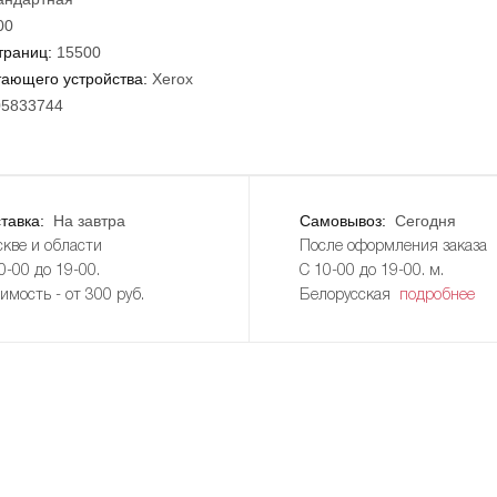
00
траниц:
15500
тающего устройства:
Xerox
05833744
тавка:
На завтра
Самовывоз:
Сегодня
кве и области
После оформления заказа
0-00 до 19-00.
С 10-00 до 19-00. м.
имость - от 300 руб.
Белорусская
подробнее