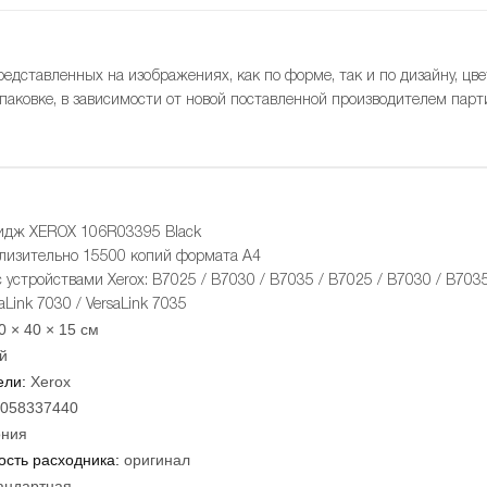
редставленных на изображениях, как по форме, так и по дизайну, цве
упаковке, в зависимости от новой поставленной производителем парт
ридж XEROX 106R03395 Black
лизительно 15500 копий формата А4
 устройствами Xerox: B7025 / B7030 / B7035 / B7025 / B7030 / B7035
aLink 7030 / VersaLink 7035
0 × 40 × 15 см
й
ели:
Xerox
058337440
ния
сть расходника:
оригинал
андартная