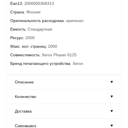
Ean13:
2000000368313
Страна:
Япония
Оригинальность расходника:
оригинал
Емкость:
Стандартная
Ресурс:
2000
Макс. кол. страниц:
2000
Совместимость:
Xerox Phaser 6125
Бренд печатающего устройства:
Xerox
Описание
Количество
Тонер-картридж XEROX 106R01338 Black
Ресурс приблизительно 2 000 копий формата А4 Ресурс
Доставка
Совместимость с моделями устройств Xerox: Phaser 6125
Количество:
Достаточно
Габариты:
20 × 40 × 15 см
Товар на складе в достаточном количестве.
Самовывоз
Gtin:
Доставка:
0095205737783
На завтра