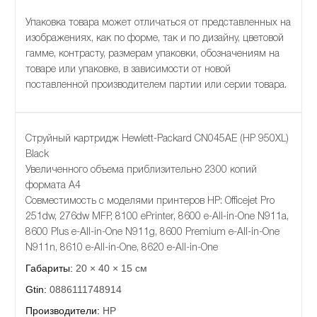
Упаковка товара может отличаться от представленных на
изображениях, как по форме, так и по дизайну, цветовой
гамме, контрасту, размерам упаковки, обозначениям на
товаре или упаковке, в зависимости от новой
поставленной производителем партии или серии товара.
Струйный картридж Hewlett-Packard CN045AE (HP 950XL)
Black
Увеличенного объема приблизительно 2300 копий
формата А4
Совместимость с моделями принтеров HP: Officejet Pro
251dw, 276dw MFP, 8100 ePrinter, 8600 e-All-in-One N911a,
8600 Plus e-All-in-One N911g, 8600 Premium e-All-in-One
N911n, 8610 e-All-in-One, 8620 e-All-in-One
Габариты:
20 × 40 × 15 см
Gtin:
0886111748914
Производители:
HP