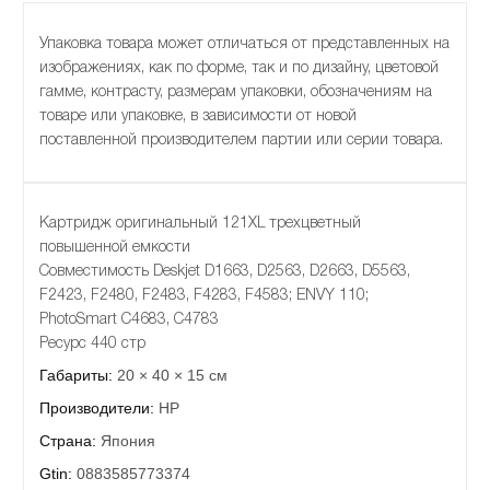
Упаковка товара может отличаться от представленных на
изображениях, как по форме, так и по дизайну, цветовой
гамме, контрасту, размерам упаковки, обозначениям на
товаре или упаковке, в зависимости от новой
поставленной производителем партии или серии товара.
Картридж оригинальный 121XL трехцветный
повышенной емкости
Совместимость Deskjet D1663, D2563, D2663, D5563,
F2423, F2480, F2483, F4283, F4583; ENVY 110;
PhotoSmart C4683, C4783
Ресурс 440 стр
Габариты:
20 × 40 × 15 см
Производители:
HP
Страна:
Япония
Gtin:
0883585773374