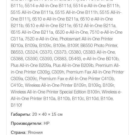
B111c, 5514 e-All-in-One B111d, 5514 e-All-in-One B111h,
5515 All-in-One B111a, 5515 All-in-One B111h, 5515 All-in-
One B111j, 6510 e-All-in-One B211a, 6510 e-All-in-One
B211b, 6510 e-All-in-One B211e, 6512 All-in-One B211a,
6515 All-in-One B211a, 6520 e-All-in-One, 7510 e-All-in-One
C311a, 7520 e-All-in-One, Photosmart All-in-One Printer
B010a, B109a, B109c, B109e, B109f, B8550 Photo Printer,
B8553, C5324, C5370, C5373, C5380, C5383 All-in-One,
C5388, C5390, C5393, C6383, D5463, e-All-In-One B010b,
Plus All-in-One B209a, Plus All-in-One B209b, Premium All-
in-One Printer C309g, C309h, Premium Fax All-in-One Printer
C309a, C309c, Premium Fax e-All-In-One Printer C410b,
C410c, Wireless All-in-One Printer B109n, B109q, B109r,
Wireless All-in-One Printer Special Edition B109n, Wireless e-
All-in-One Printer B110a, B110b, B110c, B110d, B110e,
B110f
Габариты:
20 × 40 × 15 см
Производители:
HP
Страна:
Япония