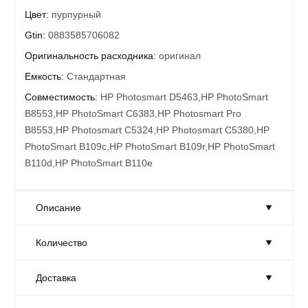
Цвет:
пурпурный
Gtin:
0883585706082
Оригинальность расходника:
оригинал
Емкость:
Стандартная
Совместимость:
HP Photosmart D5463,HP PhotoSmart
B8553,HP PhotoSmart C6383,HP Photosmart Pro
B8553,HP Photosmart C5324,HP Photosmart C5380,HP
PhotoSmart B109c,HP PhotoSmart B109r,HP PhotoSmart
B110d,HP PhotoSmart B110e
Описание
Количество
Струйный картридж Hewlett-Packard CB324HE (HP 178XL)
Magenta уценка
Доставка
Увеличенного объема - приблизительно 750 копий
Количество:
Достаточно
формата А4
Товар на складе в достаточном количестве.
Совместимость с моделями принтеров HP: Deskjet 3070A