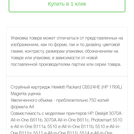
Купить в 1 клик
Упаковка товара может отличаться от представленных на
изображениях, как по форме, так и по дизайну, цветовой
гамме, контрасту, размерам упаковки, обозначениям на
товаре или упаковке, в зависимости от новой
поставленной производителем партии или серии товара.
Струйный картридж Hewlett-Packard CB324HE (HP 178XL)
Magenta уценка
Увеличенного объема - приблизительно 750 копий
формата А4
Совместимость с моделями принтеров HP: Deskjet 3070A
All-in-One B611b, 3070A All-in-One B611c, Photosmart 5510
e-All-in-One B111a, 5510 e-All-in-One B111b, 5510 e-All-in-
One B111g, 5511 e-All-in-One B111j, 5514 e-All-in-One