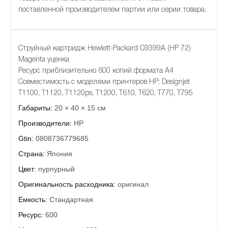
поставленной производителем партии или серии товара.
Струйный картридж Hewlett-Packard C9399A (HP 72)
Magenta уценка
Ресурс приблизительно 600 копий формата А4
Совместимость с моделями принтеров HP: Designjet
T1100, T1120, T1120ps, T1200, T610, T620, T770, T795
Габариты:
20 × 40 × 15 см
Производители:
HP
Gtin:
0808736779685
Страна:
Япония
Цвет:
пурпурный
Оригинальность расходника:
оригинал
Емкость:
Стандартная
Ресурс:
600