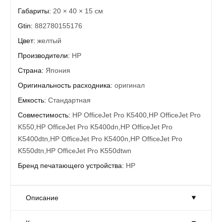
Габариты:
20 × 40 × 15 см
Gtin:
882780155176
Цвет:
желтый
Производители:
HP
Страна:
Япония
Оригинальность расходника:
оригинал
Емкость:
Стандартная
Совместимость:
HP OfficeJet Pro K5400,HP OfficeJet Pro
K550,HP OfficeJet Pro K5400dn,HP OfficeJet Pro
K5400dtn,HP OfficeJet Pro K5400n,HP OfficeJet Pro
K550dtn,HP OfficeJet Pro K550dtwn
Бренд печатающего устройства:
HP
Описание