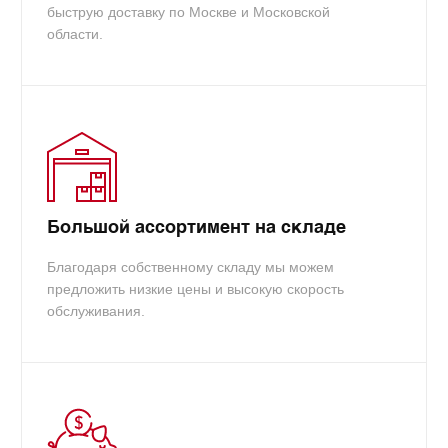
быструю доставку по Москве и Московской
Совместимость:
HP OfficeJet Pro K5400,HP OfficeJet Pro
области.
K550,HP OfficeJet Pro K5400dn,HP OfficeJet Pro
K5400dtn,HP OfficeJet Pro K5400n,HP OfficeJet Pro
K550dtn,HP OfficeJet Pro K550dtwn
Бренд печатающего устройства:
HP
Большой ассортимент на складе
Благодаря собственному складу мы можем
предложить низкие цены и высокую скорость
обслуживания.