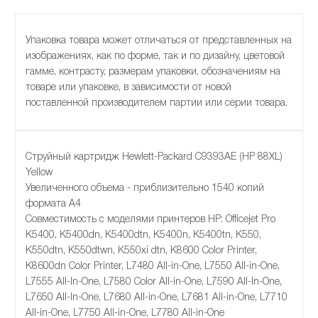
Упаковка товара может отличаться от представленных на
изображениях, как по форме, так и по дизайну, цветовой
гамме, контрасту, размерам упаковки, обозначениям на
товаре или упаковке, в зависимости от новой
поставленной производителем партии или серии товара.
Струйный картридж Hewlett-Packard C9393AE (HP 88XL)
Yellow
Увеличенного объема - приблизительно 1540 копий
формата А4
Совместимость с моделями принтеров HP: Officejet Pro
K5400, K5400dn, K5400dtn, K5400n, K5400tn, K550,
K550dtn, K550dtwn, K550xi dtn, K8600 Color Printer,
K8600dn Color Printer, L7480 All-in-One, L7550 All-in-One,
L7555 All-In-One, L7580 Color All-in-One, L7590 All-In-One,
L7650 All-In-One, L7680 All-in-One, L7681 All-in-One, L7710
All-in-One, L7750 All-in-One, L7780 All-in-One