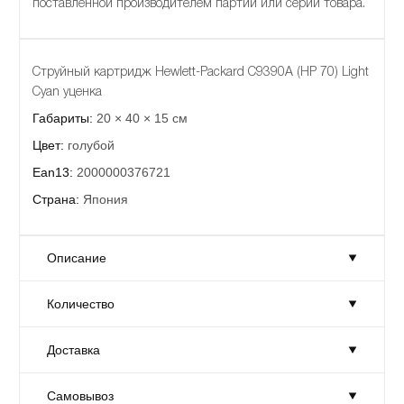
поставленной производителем партии или серии товара.
Струйный картридж Hewlett-Packard C9390A (HP 70) Light
Cyan уценка
Габариты:
20 × 40 × 15 см
Цвет:
голубой
Ean13:
2000000376721
Страна:
Япония
Описание
Количество
Струйный картридж Hewlett-Packard C9390A (HP 70) Light
Cyan уценка
Доставка
Габариты:
20 × 40 × 15 см
Количество:
Достаточно
Цвет:
голубой
Товар на складе в достаточном количестве.
Самовывоз
Доставка:
На завтра