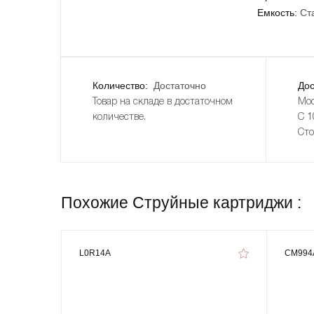
Емкость:
Ст
Количество:
Достаточно
Дос
Товар на складе в достаточном
Мос
количестве.
С 1
Сто
Похожие Струйные картриджи :
L0R14A
CM994