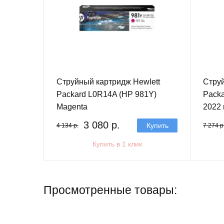
Струйный картридж Hewlett
Струй
Packard L0R14A (HP 981Y)
Packa
Magenta
2022 г
3 080 р.
Купить
4 134 р.
7 274 р
Купить в 1 клик
Просмотренные товары: