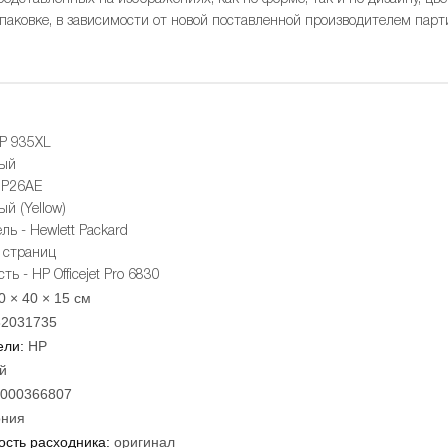
упаковке, в зависимости от новой поставленной производителем парт
P 935XL
ный
2P26AE
й (Yellow)
ь - Hewlett Packard
5 страниц
ь - HP Officejet Pro 6830
0 × 40 × 15 см
82031735
ели:
HP
й
000366807
ния
сть расходника:
оригинал