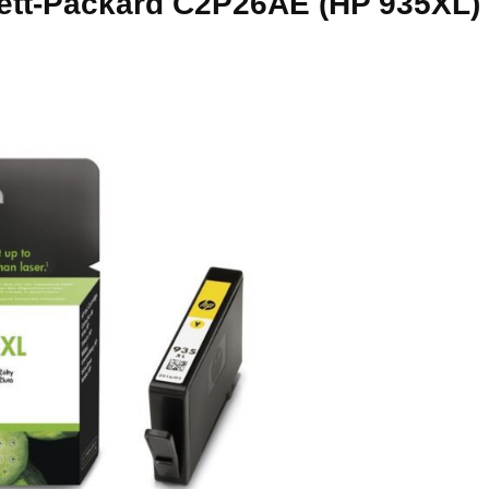
tt-Packard C2P26AE (HP 935XL) 