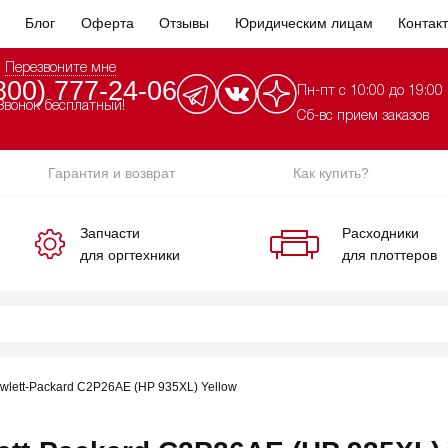
Блог
Оферта
Отзывы
Юридическим лицам
Контак
Перезвоните мне
800) 777-24-06
Пн-пт с 10:00 до 19:00
Звонок бесплатный!
Сб-вс прием заказов
Гарантия и возврат
Как купить?
Запчасти
Расходники
для оргтехники
для плоттеров
lett-Packard C2P26AE (HP 935XL) Yellow