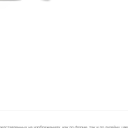
редставленных на изображениях, как по форме, так и по дизайну, цве