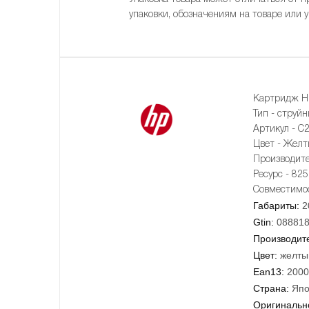
упаковки, обозначениям на товаре или 
Картридж H
Тип - струй
Артикул - C
Цвет - Желты
Производител
Ресурс - 82
Совместимост
Габариты:
2
Gtin:
08881
Производит
Цвет:
желты
Ean13:
2000
Страна:
Япо
Оригинально