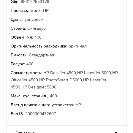
Gtin:
888182553176
Производители:
HP
Цвет:
пурпурный
Страна:
Сингапур
Объем, мл:
400
Оригинальность расходника:
оригинал
Емкость:
Стандартная
Ресурс:
400
Совместимость:
HP DeskJet 4500,HP LaserJet 5000,HP
OfficeJet 4500,HP PhotoSmart D5000,HP LaserJet
4500,HP Designjet 5000
Макс. кол. страниц:
400
Бренд печатающего устройства:
HP
Ean13:
2000000472607