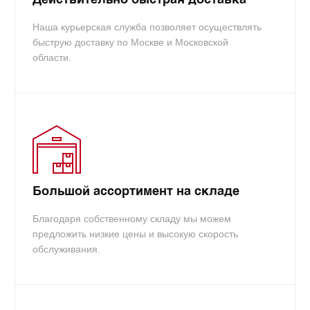
Макс. кол. страниц:
400
Бренд печатающего устройства:
HP
Наша курьерская служба позволяет осуществлять
быструю доставку по Москве и Московской
Ean13:
2000000472607
области.
Большой ассортимент на складе
Благодаря собственному складу мы можем
предложить низкие цены и высокую скорость
обслуживания.