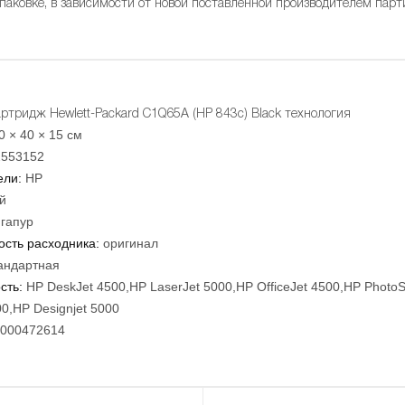
упаковке, в зависимости от новой поставленной производителем парт
ртридж Hewlett-Packard C1Q65A (HP 843c) Black технология
0 × 40 × 15 см
2553152
ели:
HP
й
гапур
сть расходника:
оригинал
андартная
сть:
HP DeskJet 4500,HP LaserJet 5000,HP OfficeJet 4500,HP Photo
00,HP Designjet 5000
000472614