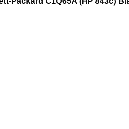
tt-Packard C1Q65A (HP 843c) Bl