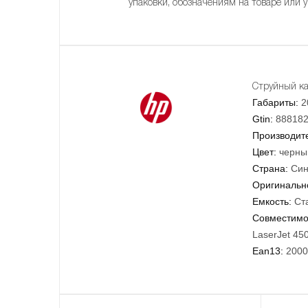
упаковки, обозначениям на товаре или 
Струйный ка
Габариты:
2
Gtin:
88818
Производит
Цвет:
черны
Страна:
Син
Оригинально
Емкость:
Ст
Совместимо
LaserJet 45
Ean13:
2000