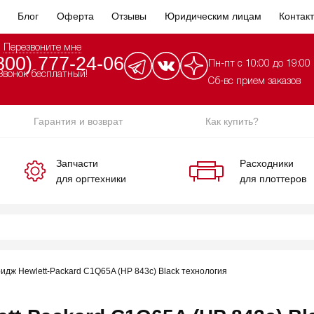
Блог
Оферта
Отзывы
Юридическим лицам
Контак
Перезвоните мне
800) 777-24-06
Пн-пт с 10:00 до 19:00
Звонок бесплатный!
Сб-вс прием заказов
Гарантия и возврат
Как купить?
Запчасти
Расходники
для оргтехники
для плоттеров
идж Hewlett-Packard C1Q65A (HP 843c) Black технология