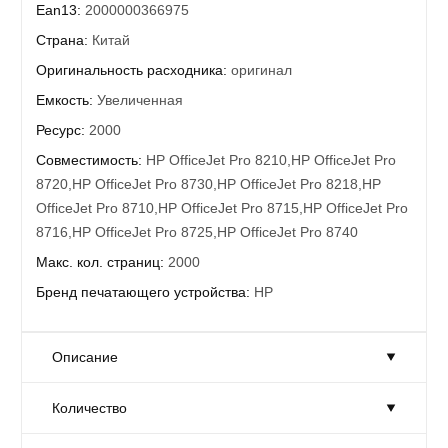
Ean13:
2000000366975
Страна:
Китай
Оригинальность расходника:
оригинал
Емкость:
Увеличенная
Ресурс:
2000
Совместимость:
HP OfficeJet Pro 8210,HP OfficeJet Pro
8720,HP OfficeJet Pro 8730,HP OfficeJet Pro 8218,HP
OfficeJet Pro 8710,HP OfficeJet Pro 8715,HP OfficeJet Pro
8716,HP OfficeJet Pro 8725,HP OfficeJet Pro 8740
Макс. кол. страниц:
2000
Бренд печатающего устройства:
HP
Описание
Количество
Струйный картридж Hewlett-Packard 953XL (l0s70ae) Black
Ресурс приблизительно 2 000 копий формата A4 при 5%