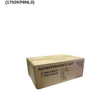
(1702KP8NL0)