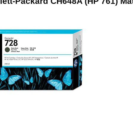
tt-Packard CH648A (HP 761) Mat