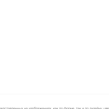
редставленных на изображениях, как по форме, так и по дизайну, цве