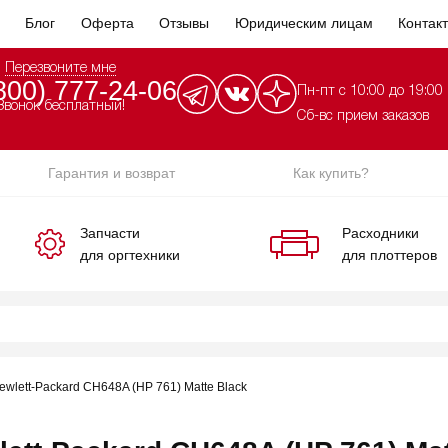
Блог
Оферта
Отзывы
Юридическим лицам
Контак
Перезвоните мне
800) 777-24-06
Пн-пт с 10:00 до 19:00
Звонок бесплатный!
Сб-вс прием заказов
Гарантия и возврат
Как купить?
Запчасти
Расходники
для оргтехники
для плоттеров
wlett-Packard CH648A (HP 761) Matte Black