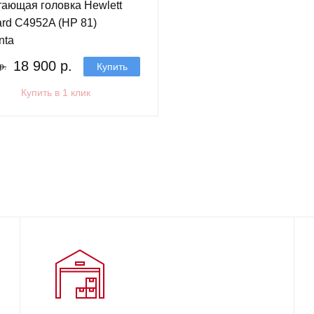
ающая головка Hewlett
rd C4952A (HP 81)
nta
18 900 р.
Купить
р.
Купить в 1 клик