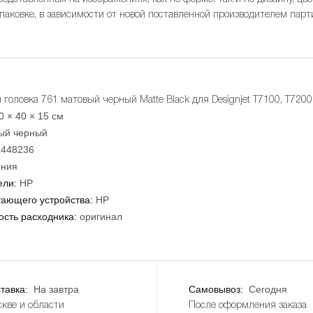
упаковке, в зависимости от новой поставленной производителем парт
головка 761 матовый черный Matte Black для Designjet T7100, T7200
0 × 40 × 15 см
ый черный
1448236
ния
ели:
HP
тающего устройства:
HP
сть расходника:
оригинал
тавка:
На завтра
Самовывоз:
Сегодня
кве и области
После оформления заказа