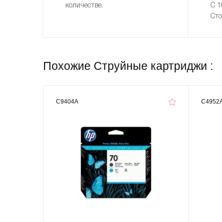
количестве.
С 1
Сто
Похожие Струйные картриджи :
C9404A
C4952