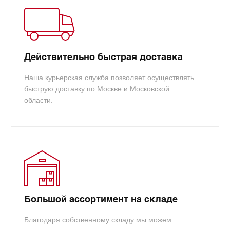
Оригинальность расходника:
оригинал
вам.
Gtin:
0829160222585
info@tradecart.ru
Действительно быстрая доставка
Наша курьерская служба позволяет осуществлять
быструю доставку по Москве и Московской
области.
Большой ассортимент на складе
Благодаря собственному складу мы можем