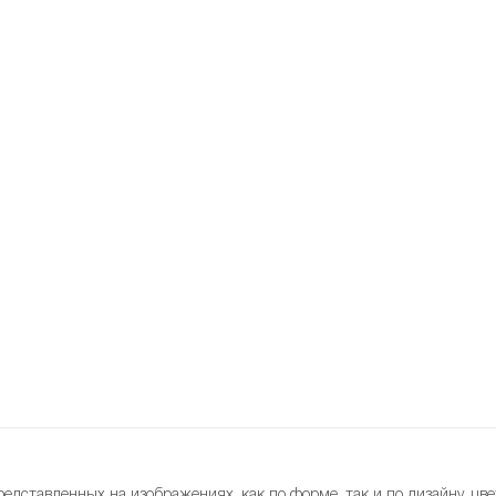
редставленных на изображениях, как по форме, так и по дизайну, цве