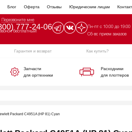
Блог
Оферта
Отзывы
Юридическим лицам
Контак
Перезвоните мне
800) 777-24-06
Пн-пт с 10:00 до 19:00
Звонок бесплатный!
Сб-вс прием заказов
Гарантия и возврат
Как купить?
Запчасти
Расходники
для оргтехники
для плоттеров
wlett Packard C4951A (HP 81) Cyan