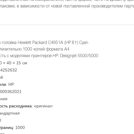
упаковке, в зависимости от новой поставленной производителем парт
головка Hewlett Packard C4951A (HP 81) Cyan
лизительно 1000 копий формата А4
ть с моделями принтеров HP: Designjet 5500/5000
0 × 40 × 15 см
84252632
ой
ели:
HP
000362021
ния
сть расходника:
оригинал
андартная
0
траниц:
1000