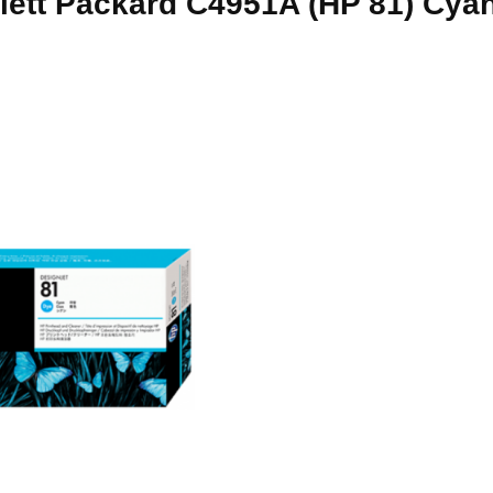
ett Packard C4951A (HP 81) Cya