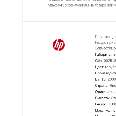
упаковки, обозначениям на товаре или 
Печатающая 
Ресурс приб
Совместимос
Габариты:
2
Gtin:
00251
Цвет:
голуб
Производит
Ean13:
2000
Страна:
Япо
Оригинально
Емкость:
Ст
Ресурс:
100
Макс. кол. с