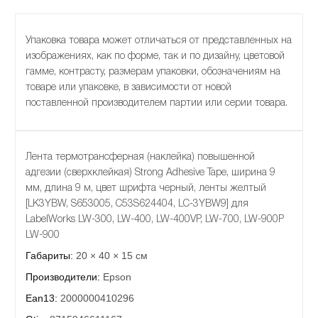
Упаковка товара может отличаться от представленных на
изображениях, как по форме, так и по дизайну, цветовой
гамме, контрасту, размерам упаковки, обозначениям на
товаре или упаковке, в зависимости от новой
поставленной производителем партии или серии товара.
Лента термотрансферная (наклейка) повышенной
адгезии (сверхклейкая) Strong Adhesive Tape, ширина 9
мм, длина 9 м, цвет шрифта черный, ленты желтый
[LK3YBW, S653005, C53S624404, LC-3YBW9] для
LabelWorks LW-300, LW-400, LW-400VP, LW-700, LW-900P
LW-900
Габариты:
20 × 40 × 15 см
Производители:
Epson
Ean13:
2000000410296