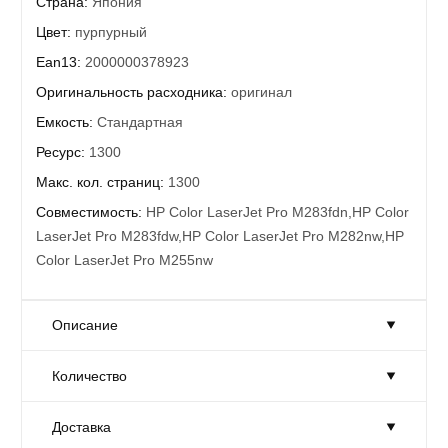
Страна:
Япония
Цвет:
пурпурный
Ean13:
2000000378923
Оригинальность расходника:
оригинал
Емкость:
Стандартная
Ресурс:
1300
Макс. кол. страниц:
1300
Совместимость:
HP Color LaserJet Pro M283fdn,HP Color
LaserJet Pro M283fdw,HP Color LaserJet Pro M282nw,HP
Color LaserJet Pro M255nw
Описание
Количество
Лазерный картридж Hewlett Packard W2213A (HP 207A)
Magenta
Доставка
Ресурс приблизительно 1300 копий
Количество:
Достаточно