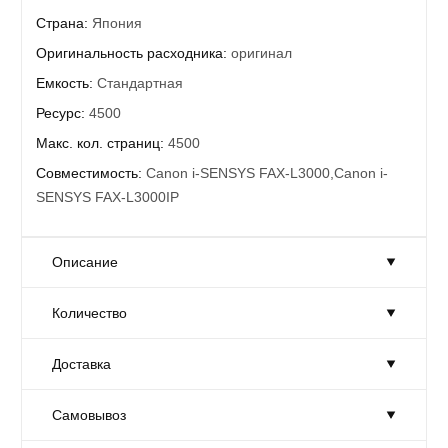
Страна:
Япония
Оригинальность расходника:
оригинал
Емкость:
Стандартная
Ресурс:
4500
Макс. кол. страниц:
4500
Совместимость:
Canon i-SENSYS FAX-L3000,Canon i-
SENSYS FAX-L3000IP
Описание
Количество
Лазерный монохромный картридж Canon 714 (1153B002)
Black
Доставка
Ресурс приблизительно 4500 копий формата А4
Количество:
Достаточно
Совместимость с моделями принтеров Canon: i-SENSYS
Товар на складе в достаточном количестве.
FAX-L3000, L3000IP
Самовывоз
Доставка:
На завтра
Габариты:
20 × 40 × 15 см