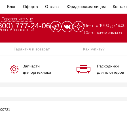
Блог
Оферта
Отзывы
Юридическим лицам
Контак
Перезвоните мне
800) 777-24-06
Пн-пт с 10:00 до 19:00
Звонок бесплатный!
Сб-вс прием заказов
Гарантия и возврат
Как купить?
Запчасти
Расходники
для оргтехники
для плоттеров
R00721