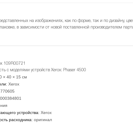
редставленных на изображениях, как по форме, так и по дизайну, цве
упаковке, в зависимости от новой поставленной производителем парт
ox 109R00721
ть с моделями устройств Xerox: Phaser 4500
0 × 40 × 15 см
ели:
Xerox
5770605
000384801
ния
тающего устройства:
Xerox
сть расходника:
оригинал