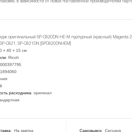
упаковке, в зависимости от новой поставленной производителем парт
идж оригинальный SP-C820DN-HE-M пурпурный (красный) Magenta 20К
 SP-C821, SP-C821DN [SPC820DNHEM]
0 × 40 × 15 см
ели:
Ricoh
000397795
11894060
ния
й
сть расходника:
оригинал
андартная
тавка:
На завтра
Самовывоз:
Сегодня