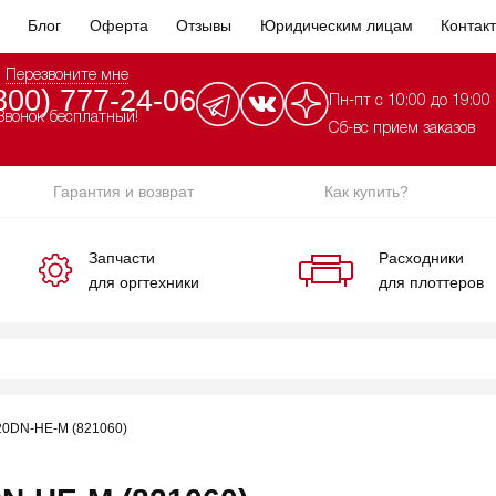
Блог
Оферта
Отзывы
Юридическим лицам
Контак
Перезвоните мне
800) 777-24-06
Пн-пт с 10:00 до 19:00
Звонок бесплатный!
Сб-вс прием заказов
Гарантия и возврат
Как купить?
Запчасти
Расходники
для оргтехники
для плоттеров
20DN-HE-M (821060)