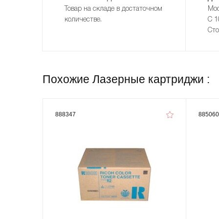
Товар на складе в достаточном
Мос
количестве.
С 1
Сто
Похожие Лазерные картриджи :
888347
885060