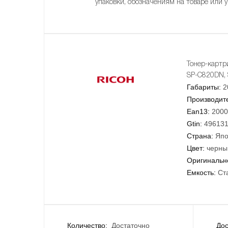
упаковки, обозначениям на товаре или 
Тонер-картр
SP-C820DN,
Габариты:
2
Производит
Ean13:
2000
Gtin:
49613
Страна:
Япо
Цвет:
черны
Оригинально
Емкость:
Ст
Количество:
Достаточно
Дос