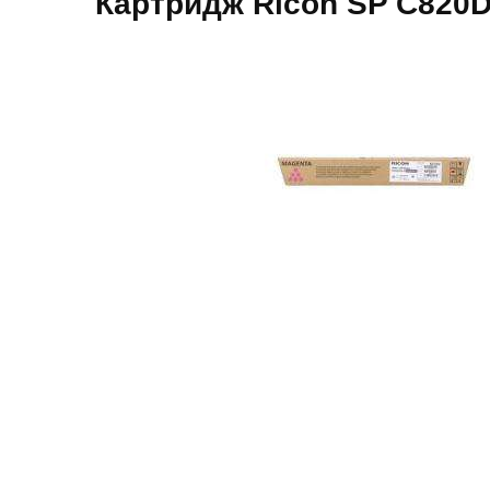
Картридж Ricoh SP C820D