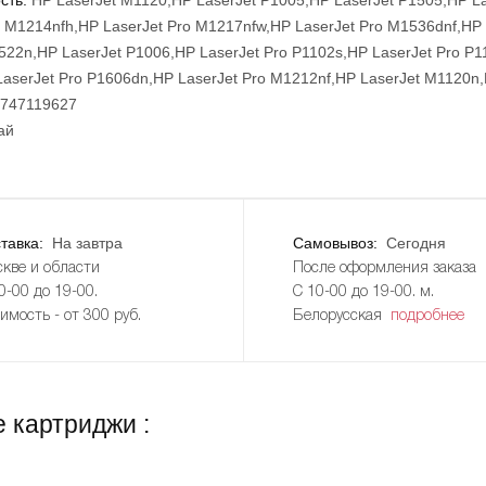
o M1214nfh,HP LaserJet Pro M1217nfw,HP LaserJet Pro M1536dnf,HP 
522n,HP LaserJet P1006,HP LaserJet Pro P1102s,HP LaserJet Pro P1
aserJet Pro P1606dn,HP LaserJet Pro M1212nf,HP LaserJet M1120n
747119627
ай
тавка:
На завтра
Самовывоз:
Сегодня
кве и области
После оформления заказа
0-00 до 19-00.
С 10-00 до 19-00. м.
имость - от 300 руб.
Белорусская
подробнее
 картриджи :