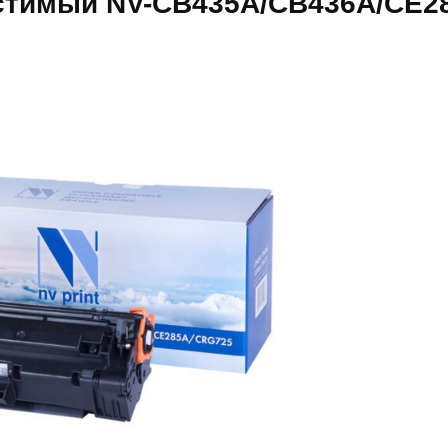
естимый NV-CB435A/CB436A/CE2