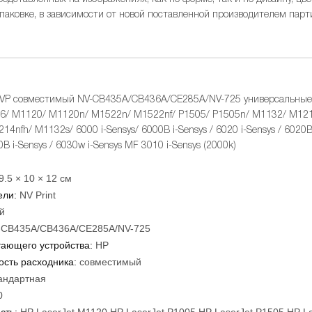
упаковке, в зависимости от новой поставленной производителем парт
VP совместимый NV-CB435A/CB436A/CE285A/NV-725 универсальные д
6/ M1120/ M1120n/ M1522n/ M1522nf/ P1505/ P1505n/ M1132/ M121
4nfh/ M1132s/ 6000 i-Sensys/ 6000B i-Sensys / 6020 i-Sensys / 6020B i
0B i-Sensys / 6030w i-Sensys MF 3010 i-Sensys (2000k)
9.5 × 10 × 12 см
ели:
NV Print
й
-CB435A/CB436A/CE285A/NV-725
тающего устройства:
HP
сть расходника:
совместимый
андартная
0
сть:
HP LaserJet M1120,HP LaserJet P1005,HP LaserJet P1505,HP L