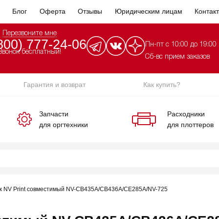
Блог
Оферта
Отзывы
Юридическим лицам
Контак
Перезвоните мне
800) 777-24-06
Пн-пт с 10:00 до 19:00
Звонок бесплатный!
Сб-вс прием заказов
Гарантия и возврат
Как купить?
Запчасти
Расходники
для оргтехники
для плоттеров
ж NV Print совместимый NV-CB435A/CB436A/CE285A/NV-725