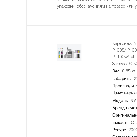
упаковки, обозначениям на товаре или 
Картридж N
P1005/ P100
P1102w/ M121
Sensys / 603
Вес:
0.85 кг
Габариты:
2
Производит
Цвет:
черны
Модель:
NV
Бренд печа
Оригинально
Емкость:
Ст
Ресурс:
200
Совместимо