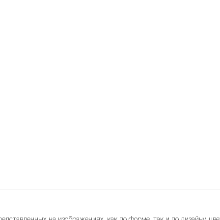
редставленных на изображениях, как по форме, так и по дизайну, цве