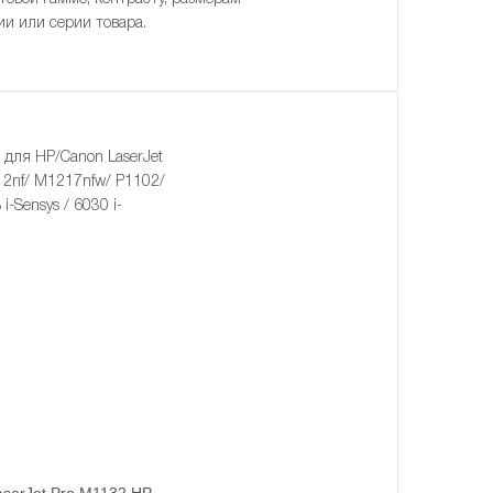
ии или серии товара.
ля HP/Canon LaserJet
2nf/ M1217nfw/ P1102/
-Sensys / 6030 i-
aserJet Pro M1132,HP