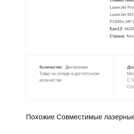
LaserJet Pr
LaserJet M1
P1505n,HP L
Ean13:
4620
Страна:
Кит
Количество:
Достаточно
Дос
Товар на складе в достаточном
Мос
количестве.
С 1
Сто
Похожие Совместимые лазерные