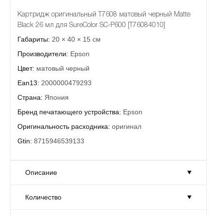
Картридж оригинальный T7608 матовый черный Matte
Black 26 мл для SureColor SC-P600 [T76084010]
Габариты:
20 × 40 × 15 см
Производители:
Epson
Цвет:
матовый черный
Ean13:
2000000479293
Страна:
Япония
Бренд печатающего устройства:
Epson
Оригинальность расходника:
оригинал
Gtin:
8715946539133
Описание
Количество
Картридж оригинальный T7608 матовый черный Matte
Black 26 мл для SureColor SC-P600 [T76084010]