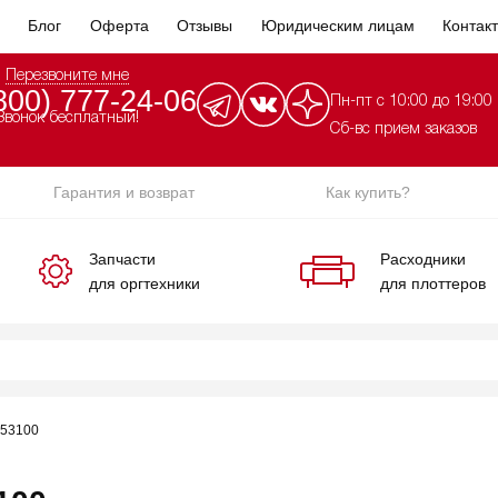
Блог
Оферта
Отзывы
Юридическим лицам
Контак
Перезвоните мне
800) 777-24-06
Пн-пт с 10:00 до 19:00
Звонок бесплатный!
Сб-вс прием заказов
Гарантия и возврат
Как купить?
Запчасти
Расходники
для оргтехники
для плоттеров
653100