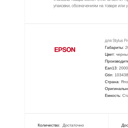
упаковки, обозначениям на товаре или 
для Stylus 
Габариты:
2
Цвет:
черны
Производит
Ean13:
2000
Gtin:
10343
Страна:
Япо
Оригинально
Емкость:
Ст
Количество:
Достаточно
Дос