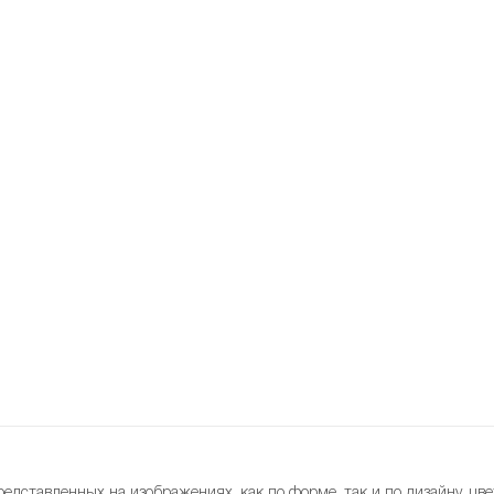
редставленных на изображениях, как по форме, так и по дизайну, цве