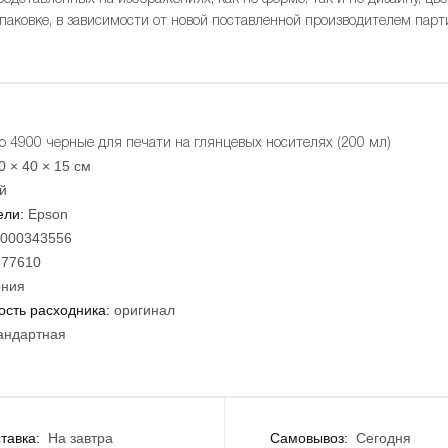
упаковке, в зависимости от новой поставленной производителем парт
Pro 4900 черные для печати на глянцевых носителях (200 мл)
0 × 40 × 15 см
й
ели:
Epson
000343556
877610
ния
сть расходника:
оригинал
андартная
тавка:
На завтра
Самовывоз:
Сегодня