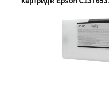
Картридж Epson C13T653