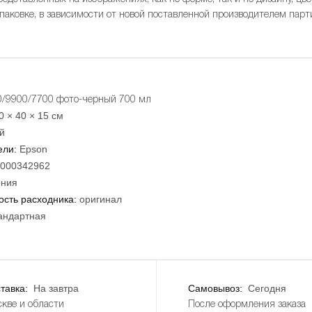
упаковке, в зависимости от новой поставленной производителем парт
0/9900/7700 фото-черный 700 мл
0 × 40 × 15 см
й
ели:
Epson
000342962
ния
сть расходника:
оригинал
андартная
тавка:
На завтра
Самовывоз:
Сегодня
кве и области
После оформления заказа