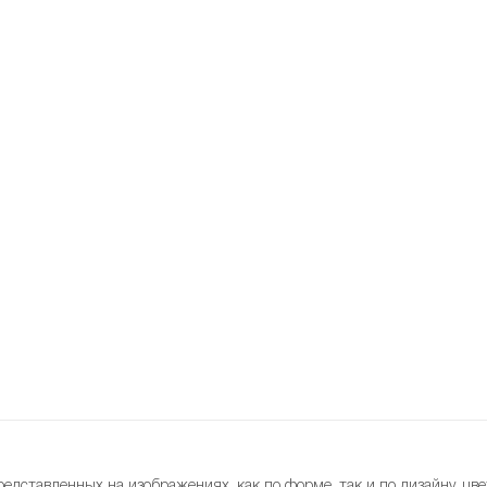
редставленных на изображениях, как по форме, так и по дизайну, цве