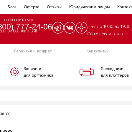
Блог
Оферта
Отзывы
Юридическим лицам
Контак
Перезвоните мне
800) 777-24-06
Пн-пт с 10:00 до 19:00
Звонок бесплатный!
Сб-вс прием заказов
Гарантия и возврат
Как купить?
Запчасти
Расходники
для оргтехники
для плоттеров
636100