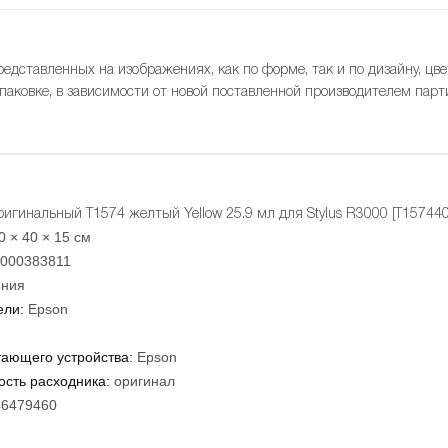
редставленных на изображениях, как по форме, так и по дизайну, цве
упаковке, в зависимости от новой поставленной производителем парт
игинальный T1574 желтый Yellow 25.9 мл для Stylus R3000 [T157440
0 × 40 × 15 см
000383811
ния
ели:
Epson
тающего устройства:
Epson
сть расходника:
оригинал
46479460