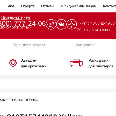
Блог
Оферта
Отзывы
Юридическим лицам
Контак
Перезвоните мне
800) 777-24-06
Пн-пт с 10:00 до 19:00
Звонок бесплатный!
Сб-вс прием заказов
Гарантия и возврат
Как купить?
Запчасти
Расходники
для оргтехники
для плоттеров
son C13T15744010 Yellow