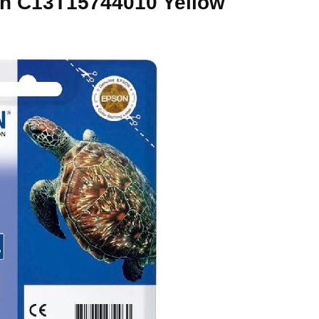
n C13T15744010 Yellow