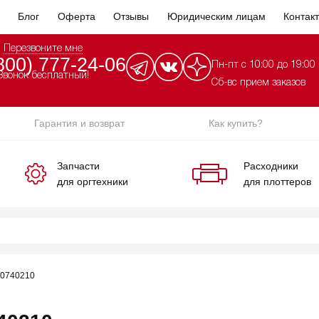
Блог
Оферта
Отзывы
Юридическим лицам
Контак
Перезвоните мне
800) 777-24-06
Пн-пт с 10:00 до 19:00
Звонок бесплатный!
Сб-вс прием заказов
Гарантия и возврат
Как купить?
Запчасти
Расходники
для оргтехники
для плоттеров
00740210