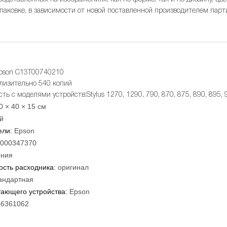
упаковке, в зависимости от новой поставленной производителем парт
pson C13T00740210
лизительно 540 копий
ь с моделями устройств:Stylus 1270, 1290, 790, 870, 875, 890, 895, 
0 × 40 × 15 см
й
ели:
Epson
000347370
ния
сть расходника:
оригинал
андартная
тающего устройства:
Epson
46361062