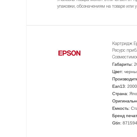
упаковки, обозначениям на товаре или 
Картридж E
Ресурс приб
Совместимост
Габариты:
2
Цвет:
черны
Производит
Ean13:
2000
Страна:
Япо
Оригинально
Емкость:
Ст
Бренд печа
Gtin:
87159