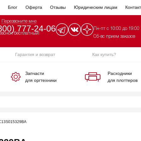
Блог
Оферта
Отзывы
Юридическим лицам
Контак
Перезвоните мне
800) 777-24-06
Пн-пт с 10:00 до 19:00
Звонок бесплатный!
Сб-вс прием заказов
Гарантия и возврат
Как купить?
Запчасти
Расходники
для оргтехники
для плоттеров
 C13S015329BA