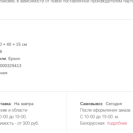
упаковке, в зависимости от новой поставленной производителем парт
0 × 40 × 15 см
й
ели:
Epson
000329413
ния
тавка:
На завтра
Самовывоз:
Сегодня
кве и области
После оформления заказа
0-00 до 19-00.
С 10-00 до 19-00. м.
имость - от 300 руб.
Белорусская
подробнее