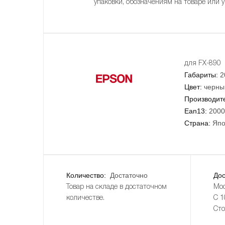
упаковки, обозначениям на товаре или 
для FX-890
Габариты:
2
Цвет:
черны
Производит
Ean13:
2000
Страна:
Япо
Количество:
Достаточно
Дос
Товар на складе в достаточном
Мос
количестве.
С 1
Сто