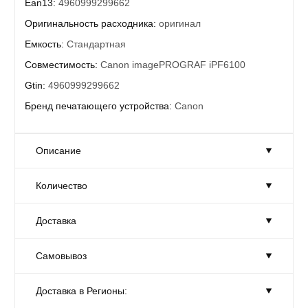
Ean13:
4960999299662
Оригинальность расходника:
оригинал
Емкость:
Стандартная
Совместимость:
Canon imagePROGRAF iPF6100
Gtin:
4960999299662
Бренд печатающего устройства:
Canon
Описание
Количество
Картридж Canon PFI-101C (0884B001) уценка
Объем 130 мл.
Доставка
Для устройств ImagePROGRAF IPF5100, IPF6000S
Количество:
Достаточно
IPF6000, IPF6100
Товар на складе в достаточном количестве.
Габариты:
20 × 40 × 15 см
Самовывоз
Доставка:
На завтра
Производители:
Canon
Москве и области
Доставка в Регионы:
Самовывоз:
Сегодня
Страна:
Япония
С 10-00 до 19-00.