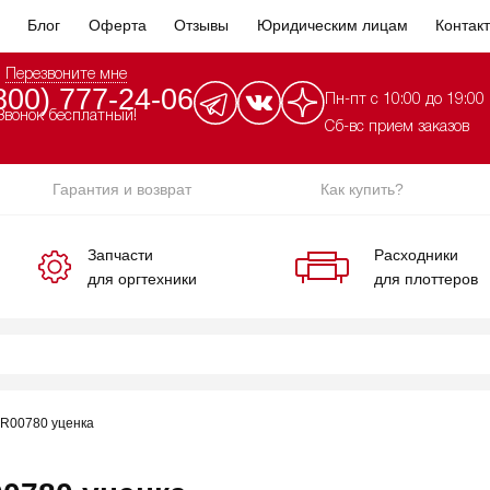
Блог
Оферта
Отзывы
Юридическим лицам
Контак
Перезвоните мне
800) 777-24-06
Пн-пт с 10:00 до 19:00
Звонок бесплатный!
Сб-вс прием заказов
Гарантия и возврат
Как купить?
Запчасти
Расходники
для оргтехники
для плоттеров
3R00780 уценка