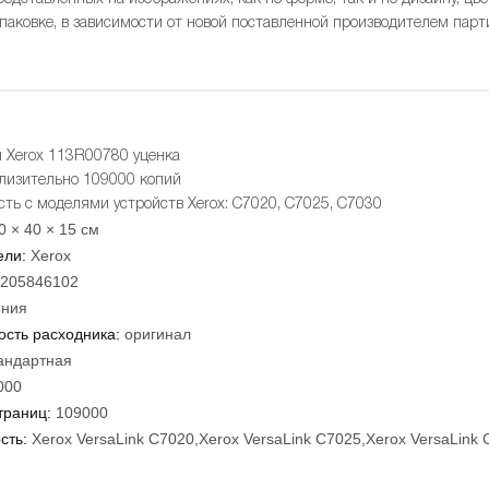
упаковке, в зависимости от новой поставленной производителем парт
 Xerox 113R00780 уценка
лизительно 109000 копий
ть с моделями устройств Xerox: C7020, C7025, C7030
0 × 40 × 15 см
ели:
Xerox
205846102
ния
сть расходника:
оригинал
андартная
000
траниц:
109000
сть:
Xerox VersaLink C7020,Xerox VersaLink C7025,Xerox VersaLink