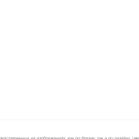
редставленных на изображениях, как по форме, так и по дизайну, цве